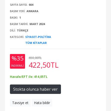
SAYFA SAYISI:
664
BASIM YERI:
ANKARA
BASKI:
1
BASIM TARIHI:
MART 2024
DILI:
TÜRKÇE
KATEGORI:
SIYASET-POLITIKA
TÜM KITAPLAR
%35
650
,00
TL
422
,50
TL
INDIRIMLI
Havale/EFT ile:
414
,05
TL
Stokta olunca haber ver
Tavsiye et
Hata bildir