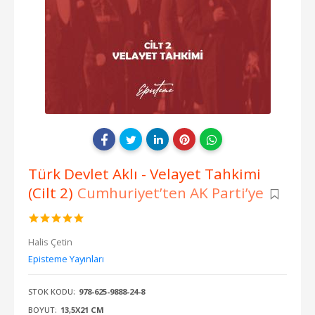
Türk Devlet Aklı - Velayet Tahkimi
(Cilt 2)
Cumhuriyet’ten AK Parti’ye
Halis Çetin
Episteme Yayınları
STOK KODU:
978-625-9888-24-8
BOYUT:
13,5X21 CM