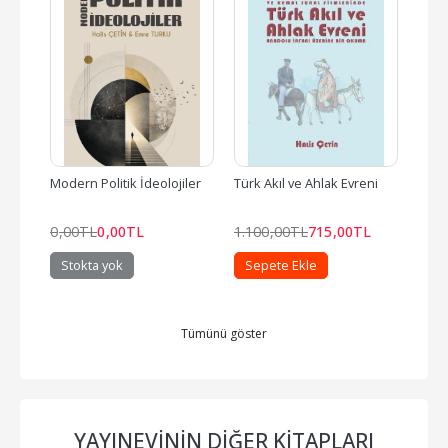
Modern Politik İdeolojiler
Türk Akıl ve Ahlak Evreni
Türk 
0
,00
TL
0
,00
TL
1.100
,00
TL
715
,00
TL
900
Stokta yok
Sepete Ekle
Se
Tümünü göster
YAYINEVININ DIĞER KITAPLARI